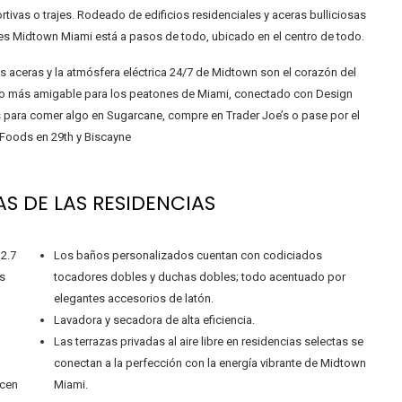
tivas o trajes. Rodeado de edificios residenciales y aceras bulliciosas
ces Midtown Miami está a pasos de todo, ubicado en el centro de todo.
sas aceras y la atmósfera eléctrica 24/7 de Midtown son el corazón del
rio más amigable para los peatones de Miami, conectado con Design
ras para comer algo en Sugarcane, compre en Trader Joe’s o pase por el
Foods en 29th y Biscayne
S DE LAS RESIDENCIAS
 2.7
Los baños personalizados cuentan con codiciados
as
tocadores dobles y duchas dobles; todo acentuado por
elegantes accesorios de latón.
Lavadora y secadora de alta eficiencia.
Las terrazas privadas al aire libre en residencias selectas se
conectan a la perfección con la energía vibrante de Midtown
ecen
Miami.