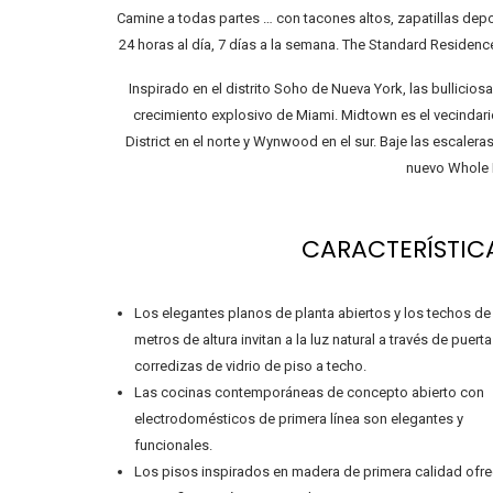
Camine a todas partes … con tacones altos, zapatillas depor
24 horas al día, 7 días a la semana. The Standard Residen
Inspirado en el distrito Soho de Nueva York, las bullicio
crecimiento explosivo de Miami. Midtown es el vecinda
District en el norte y Wynwood en el sur. Baje las escale
nuevo Whole 
CARACTERÍSTICA
Los elegantes planos de planta abiertos y los techos de
metros de altura invitan a la luz natural a través de puert
corredizas de vidrio de piso a techo.
Las cocinas contemporáneas de concepto abierto con
electrodomésticos de primera línea son elegantes y
funcionales.
Los pisos inspirados en madera de primera calidad ofr