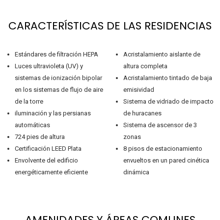
CARACTERÍSTICAS DE LAS RESIDENCIAS
Estándares de filtración HEPA
Acristalamiento aislante de
Luces ultravioleta (UV) y
altura completa
sistemas de ionización bipolar
Acristalamiento tintado de baja
en los sistemas de flujo de aire
emisividad
de la torre
Sistema de vidriado de impacto
iluminación y las persianas
de huracanes
automáticas
Sistema de ascensor de 3
724 pies de altura
zonas
Certificación LEED Plata
8 pisos de estacionamiento
Envolvente del edificio
envueltos en un pared cinética
energéticamente eficiente
dinámica
AMENIDADES Y ÁREAS COMUNES