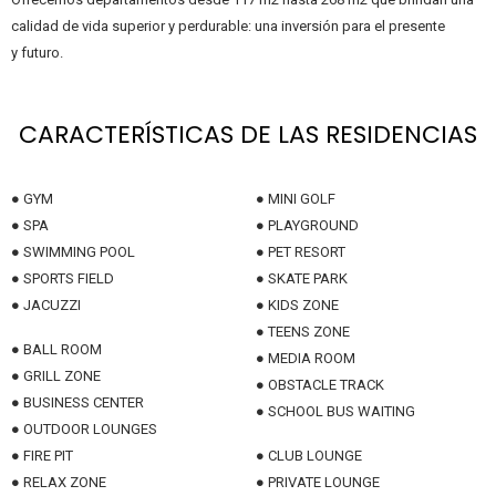
calidad de vida superior y perdurable: una inversión para el presente
y futuro.
CARACTERÍSTICAS DE LAS RESIDENCIAS
● GYM
●
MINI GOLF
● SPA
●
PLAYGROUND
● SWIMMING POOL
●
PET RESORT
● SPORTS FIELD
●
SKATE PARK
● JACUZZI
●
KIDS ZONE
●
TEENS ZONE
●
BALL ROOM
●
MEDIA ROOM
●
GRILL ZONE
●
OBSTACLE TRACK
●
BUSINESS CENTER
●
SCHOOL BUS WAITING
●
OUTDOOR LOUNGES
●
FIRE PIT
●
CLUB LOUNGE
●
RELAX ZONE
●
PRIVATE LOUNGE