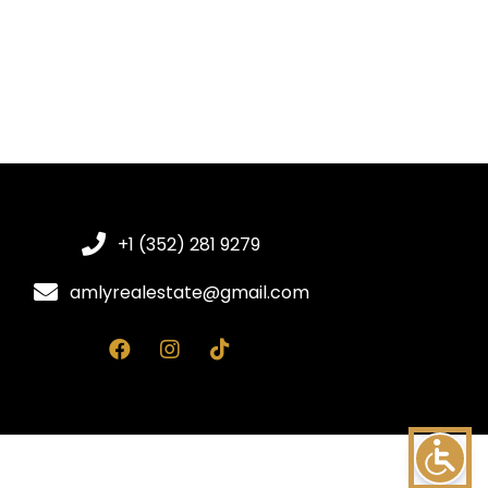
+1 (352) 281 9279
amlyrealestate@gmail.com