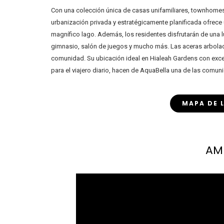
Con una colección única de casas unifamiliares, townhomes y
urbanización privada y estratégicamente planificada ofrece
magnífico lago. Además, los residentes disfrutarán de una lu
gimnasio, salón de juegos y mucho más. Las aceras arbolad
comunidad. Su ubicación ideal en Hialeah Gardens con excel
para el viajero diario, hacen de AquaBella una de las comuni
MAPA DE 
AM