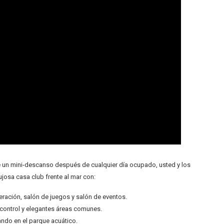
e un mini-descanso después de cualquier día ocupado, usted y los
lujosa casa club frente al mar con:
neración, salón de juegos y salón de eventos.
 control y elegantes áreas comunes.
ando en el parque acuático.