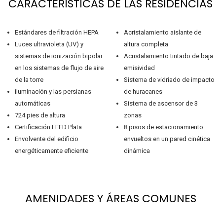
CARACTERÍSTICAS DE LAS RESIDENCIAS
Estándares de filtración HEPA
Acristalamiento aislante de
Luces ultravioleta (UV) y
altura completa
sistemas de ionización bipolar
Acristalamiento tintado de baja
en los sistemas de flujo de aire
emisividad
de la torre
Sistema de vidriado de impacto
iluminación y las persianas
de huracanes
automáticas
Sistema de ascensor de 3
724 pies de altura
zonas
Certificación LEED Plata
8 pisos de estacionamiento
Envolvente del edificio
envueltos en un pared cinética
energéticamente eficiente
dinámica
AMENIDADES Y ÁREAS COMUNES