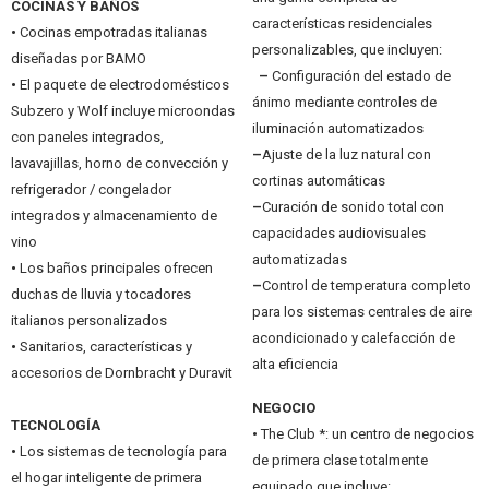
COCINAS Y BAÑOS
características residenciales
•
Cocinas empotradas italianas
personalizables, que incluyen:
diseñadas por BAMO
–
Configuración del estado de
•
El paquete de electrodomésticos
ánimo mediante controles de
Subzero y Wolf incluye microondas
iluminación automatizados
con paneles integrados,
–
Ajuste de la luz natural con
lavavajillas, horno de convección y
cortinas automáticas
refrigerador / congelador
–
Curación de sonido total con
integrados y almacenamiento de
capacidades audiovisuales
vino
automatizadas
•
Los baños principales ofrecen
–
Control de temperatura completo
duchas de lluvia y tocadores
para los sistemas centrales de aire
italianos personalizados
acondicionado y calefacción de
•
Sanitarios, características y
alta eficiencia
accesorios de Dornbracht y Duravit
NEGOCIO
TECNOLOGÍA
•
The Club *: un centro de negocios
•
Los sistemas de tecnología para
de primera clase totalmente
el hogar inteligente de primera
equipado que incluye: