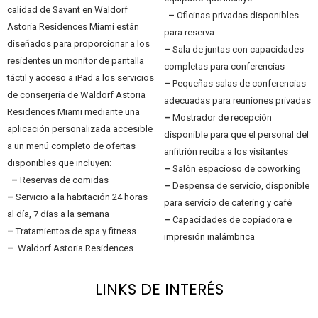
calidad de Savant en Waldorf
–
Oficinas privadas disponibles
Astoria Residences Miami están
para reserva
diseñados para proporcionar a los
–
Sala de juntas con capacidades
residentes un monitor de pantalla
completas para conferencias
táctil y acceso a iPad a los servicios
–
Pequeñas salas de conferencias
de conserjería de Waldorf Astoria
adecuadas para reuniones privadas
Residences Miami mediante una
–
Mostrador de recepción
aplicación personalizada accesible
disponible para que el personal del
a un menú completo de ofertas
anfitrión reciba a los visitantes
disponibles que incluyen:
–
Salón espacioso de coworking
–
Reservas de comidas
–
Despensa de servicio, disponible
–
Servicio a la habitación 24 horas
para servicio de catering y café
al día, 7 días a la semana
–
Capacidades de copiadora e
–
Tratamientos de spa y fitness
impresión inalámbrica
–
Waldorf Astoria Residences
LINKS DE INTERÉS