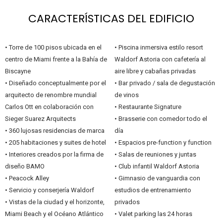
CARACTERÍSTICAS DEL EDIFICIO
• Torre de 100 pisos ubicada en el
• Piscina inmersiva estilo resort
centro de Miami frente a la Bahía de
Waldorf Astoria con cafetería al
Biscayne
aire libre y cabañas privadas
• Diseñado conceptualmente por el
• Bar privado / sala de degustación
arquitecto de renombre mundial
de vinos
Carlos Ott en colaboración con
• Restaurante Signature
Sieger Suarez Arquitects
• Brasserie con comedor todo el
• 360 lujosas residencias de marca
día
• 205 habitaciones y suites de hotel
• Espacios pre-function y function
• Interiores creados por la firma de
• Salas de reuniones y juntas
diseño BAMO
• Club infantil Waldorf Astoria
• Peacock Alley
• Gimnasio de vanguardia con
• Servicio y conserjería Waldorf
estudios de entrenamiento
• Vistas de la ciudad y el horizonte,
privados
Miami Beach y el Océano Atlántico
• Valet parking las 24 horas