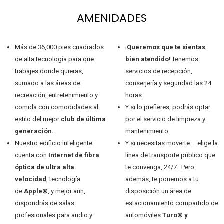
AMENIDADES
Más de 36,000 pies cuadrados
¡
Queremos que te sientas
de alta tecnología para que
bien atendido
! Tenemos
trabajes donde quieras,
servicios de recepción,
sumado a las áreas de
conserjería y seguridad las 24
recreación, entretenimiento y
horas.
comida con comodidades al
Y si lo prefieres, podrás optar
estilo del mejor
club de última
por el servicio de limpieza y
generación.
mantenimiento.
Nuestro edificio inteligente
Y si necesitas moverte … elige la
cuenta con
Internet de fibra
línea de transporte público que
óptica de ultra alta
te convenga, 24/7. Pero
velocidad
, tecnología
además, te ponemos a tu
de
Apple®
, y mejor aún,
disposición un área de
dispondrás de salas
estacionamiento compartido de
profesionales para audio y
automóviles
Turo® y