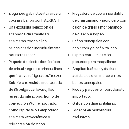
Elegantes gabinetes italianos en
Fregadero de acero inoxidable
cocina y baños por ITALKRAFT.
de gran tamaño y radio cero con
Una exquisita selección de
cajón de grifería monomando
acabados de armarios y
de diseño europeo.
encimeras, todos ellos
Baños principales con
seleccionados individualmente
gabinetes y diseño italiano.
por Piero Lissoni.
Espejo con iluminación
Paquete de electrodomésticos
posterior para maquillarse.
de cristal negro de primera línea
Amplias bañeras y duchas
que incluye refrigerador/freezer
acristaladas sin marco en los
Sub-Zero revestido incorporado
baños principales.
de 36 pulgadas, lavavajillas
Pisos y paredes en porcelanato
revestido silencioso, horno de
importado.
convección Wolf empotrado,
Grifos con diseño italiano.
horno rápido Wolf empotrado,
Tocador en residencias
encimera vitrocerámica y
exclusivas.
refrigeración de vinos.